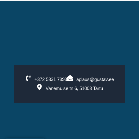
+372 5331 7993
aplaus@gustav.ee
Vanemuise tn 6, 51003 Tartu