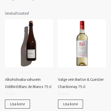
Seotud tooted
Veinid ja vahuveinid
Veinid ja vahuveinid
Alkoholivaba vahuvein
Valge vein Barton & Guestier
Oddbird Blanc de Blancs 75 cl
Chardonnay 75 cl
35,00
€
35,00
€
Lisa korvi
Lisa korvi