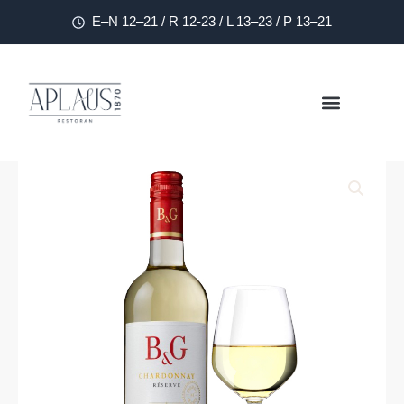
E–N 12–21 / R 12-23 / L 13–23 / P 13–21