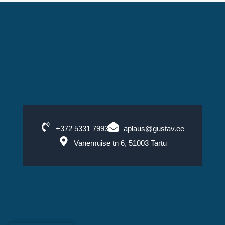
+372 5331 7993
aplaus@gustav.ee
Vanemuise tn 6, 51003 Tartu