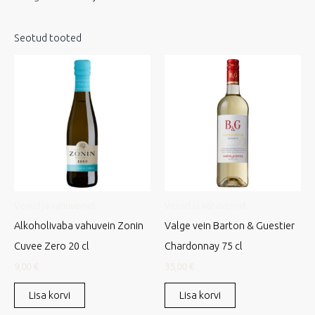
Seotud tooted
Veinid ja vahuveinid
Veinid ja vahuveinid
Alkoholivaba vahuvein Zonin
Valge vein Barton & Guestier
Cuvee Zero 20 cl
Chardonnay 75 cl
9,00
€
35,00
€
Lisa korvi
Lisa korvi