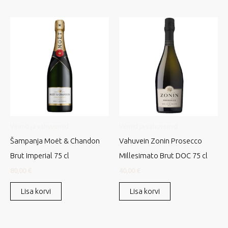
Veinid ja vahuveinid
Veinid ja vahuveinid
Šampanja Moët & Chandon
Vahuvein Zonin Prosecco
Brut Imperial 75 cl
Millesimato Brut DOC 75 cl
80,00
€
40,00
€
Lisa korvi
Lisa korvi