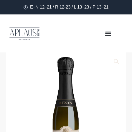
E–N 12–21 / R 12-23 / L 13–23 / P 13–21