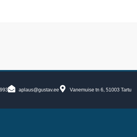
7993
aplaus@gustav.ee
Vanemuise tn 6, 51003 Tartu