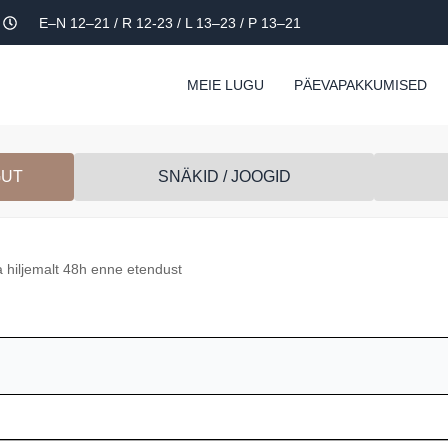
E–N 12–21 / R 12-23 / L 13–23 / P 13–21
MEIE LUGU
PÄEVAPAKKUMISED
GUT
SNÄKID / JOOGID
 hiljemalt 48h enne etendust