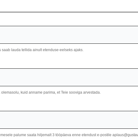
 saab lauda tellida ainult etenduse-eelseks ajaks.
 olemasolu, kuid anname parima, et Teie sooviga arvestada.
nimesele palume saata hiljemalt 3 tööpäeva enne etendust e-postile aplaus@gusta