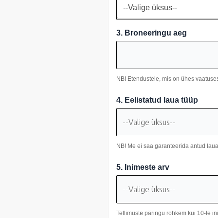
--Valige üksus--
3. Broneeringu aeg
NB! Etendustele, mis on ühes vaatuses
4. Eelistatud laua tüüp
NB! Me ei saa garanteerida antud laua
5. Inimeste arv
Tellimuste päringu rohkem kui 10-le i