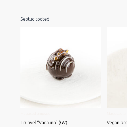
Seotud tooted
Magusad ampsud
Magusad a
Trühvel “Vanalinn” (GV)
Vegan bro