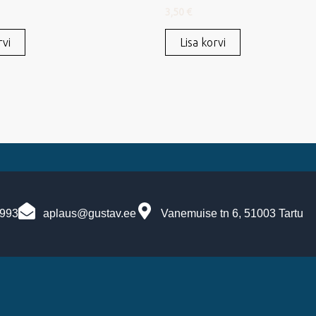
3,50
€
rvi
Lisa korvi
7993
aplaus@gustav.ee
Vanemuise tn 6, 51003 Tartu