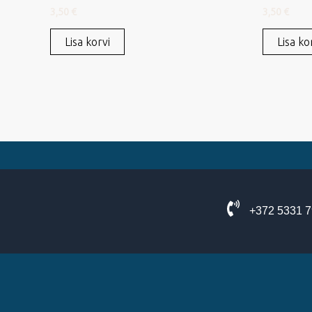
3,50
€
3,50
€
Lisa korvi
Lisa ko
+372 5331 