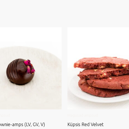
mpsud
Magusad ampsud
wnie-amps (LV, GV, V)
Küpsis Red Velvet